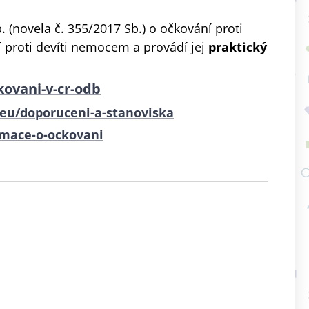
. (novela č. 355/2017 Sb.) o očkování proti
proti devíti nemocem a provádí jej
praktický
kovani-v-cr-odb
.eu/doporuceni-a-stanoviska
rmace-o-ockovani