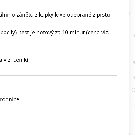
álního zánětu z kapky krve odebrané z prstu
acily), test je hotový za 10 minut (cena viz.
viz. ceník)
rodnice.