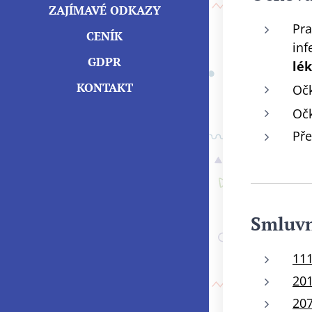
ZAJÍMAVÉ ODKAZY
Pra
CENÍK
inf
GDPR
lék
KONTAKT
Očk
Očk
Pře
Smluvn
111
201
207