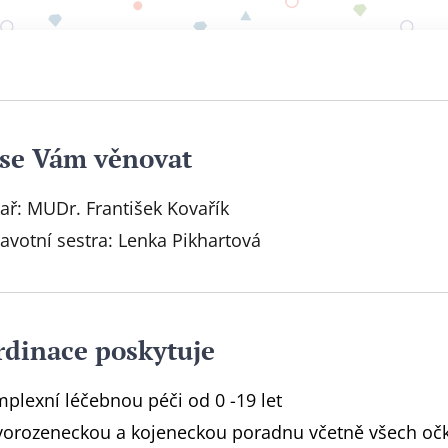
se Vám věnovat
ař: MUDr. František Kovařík
avotní sestra: Lenka Pikhartová
rdinace poskytuje
plexní léčebnou péči od 0 -19 let
orozeneckou a kojeneckou poradnu včetně všech očk