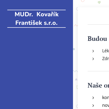
MUDr. Kovařík
František s.r.o.
Budou 
Lék
Zdr
Naše o
kom
nov