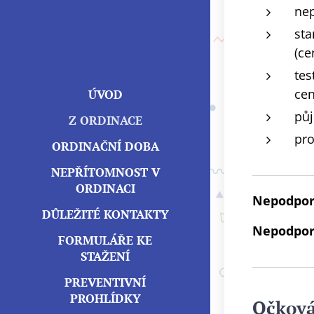
nep
sta
(ce
tes
cen
ÚVOD
pů
Z ORDINACE
pro
ORDINAČNÍ DOBA
NEPŘÍTOMNOST V
ORDINACI
Nepodpo
DŮLEŽITÉ KONTAKTY
Nepodpo
FORMULÁŘE KE
STAŽENÍ
PREVENTIVNÍ
PROHLÍDKY
Očková