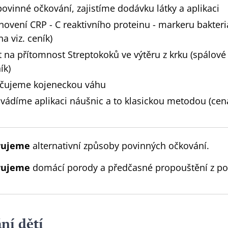
ovinné očkování, zajistíme dodávku látky a aplikaci
novení CRP - C reaktivního proteinu - markeru bakteri
na viz. ceník)
t na přítomnost Streptokoků ve výtěru z krku (spálové b
ík)
jčujeme kojeneckou váhu
vádíme aplikaci náušnic a to klasickou metodou (cena 
rujeme
alternativní způsoby povinných očkování.
rujeme
domácí porody a předčasné propouštění z po
ní dětí